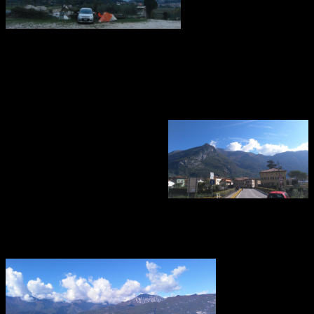
do 6a. Torbole je
obtiažnosťou pomerne
tvrdé, ale to je celé
Nago – Torbole – ráno
Taliansko. Potom sa ideme
previezť dole do Naga a dať si kávu a hygienu v miestnej kaviarni.
Neskôr sa vraciame späť na punkový bivak a varíme parádnu
večeru – la pasta al dente di tonno con salsa di pomodoro. Spať
zostávame na tomto parádnom fleku a ráno balíme ešte mokrý stan a
ideme na nákupy a kávu do Arca.
V meste obiehame asi milón
lezeckých obchodov a kupujeme
za lacno lezecký materiál. Jednak
náhradu za seknutú dvojičku z
prechádzajúceho víkendu
(Lezecké zápisky – Nočná mora v
Girone) ale aj nový singláč od
Arco
Mamutu. Laná ale aj iný materiál
sa v Arcu ozaj oplatí kupovať. Po obligátnej kávičke sa presúvame
autom cez kopec parádnou kľukatou cestou na juhovýchod od Arca
do oblasti Ronzo Chienis.
Oblasť za pomoci
GPS nachádzame
pomerne ľahko.
Trochu máme