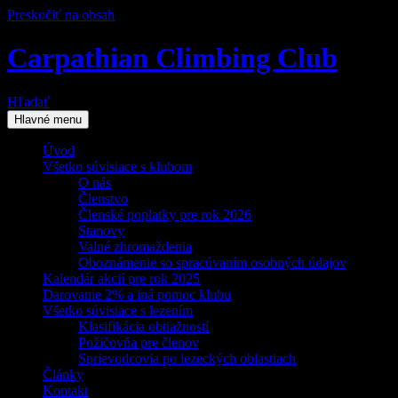
Preskočiť na obsah
Carpathian Climbing Club
Hľadať
Hlavné menu
Úvod
Všetko súvisiace s klubom
O nás
Členstvo
Členské poplatky pre rok 2026
Stanovy
Valné zhromaždenia
Oboznámenie so spracúvaním osobných údajov
Kalendár akcií pre rok 2025
Darovanie 2% a iná pomoc klubu
Všetko súvisiace s lezením
Klasifikácia obtiažností
Požičovňa pre členov
Sprievodcovia po lezeckých oblastiach
Články
Kontakt