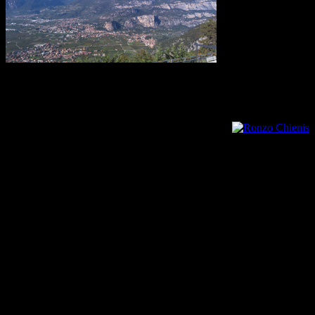
problém nájsť
nástup pod skalu.
Tým trochu
myslím asi
hodinové motanie
sa krovím v
Arco z hora
bahnitom teréne
plnom ostružín. Keď už to vzdáme a vraciame sa znechutene k autu
Ivan zbadá ešte alternatívnu cestičku viac vľavo a po asi 10
minútach sme konečne pri skale.
Najprv rozbaľujem stan aby sme ho vysušili na
zubatom slnku a potom si dávame na naše
Ronzo Chienis
počudovanie veľmi pekné cesty. Z cesty aj na
fotkách skala vyzerá dosť zle, ale musím povedať, že z celého tripu
asi najlepšia skala je práve tu a hlavne celý deň je tu absolútny kľud.
Lezieme sami – asi nikto nevie nájsť ten nástup. Dávame len zopár
ciest a končíme v La Petite 6a a presúvame sa späť k autu a rýchlo
na diaľnicu smer Bergamo.
K letisku prichádzame s predstihom, takže v pohode
dotankuvávame do plnej a ideme ešte šopingovať do DF sport
nejaké blbosti.
Opäť sa nám potvrdilo, že netreba sedieť na zadku a treba sa vybrať
niekam za lezením. Ak sa nazbiera plné auto ľudí, tak náklady na
osobu nie sú až také veľké. Aj v dvojici sa to celkom dalo. Pomáha
aj to, že Dublin je centrálny hub pre Ryanair a letenky do Bergama