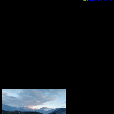
letiskový autobus do požičovne sa neoplatí
Mapa DF sport
čakať, pretože tie sú od letiska vzdialené menej
ako kilometer. Hádžeme veci do auta a vyrážame späť smerom na
Miláno do okolia Lago Como, konkrétne oblasti Galbiatte
vzdialenej približne 42 kilometrov. Cestou dávame ešte rannú
kávičku a zastavíme sa nakúpiť nejaké cestoviny s červenou a
tuniakom (naše pravidelné menu)
Po zaparkovaní pod oblasťou zisťujeme, že na mieste je pomerne
veľa ľudí, ale dá sa to zniesť. Väčší problém je v to, že sprievodca
ktorého máme je automatikou preložený do angličtiny a názvy ciest
na skale sú v taliančine. Pýtame sa miestnych a s pomocou google
translate sa orientujeme a začíname liezť pekné ľahké cesty okolo 5c
v celkom kvalitnom vápne v sektore L’Oasi (Oáza).
Lezieme až do šera a pri aute znižujeme zásoby jedla. Nasleduje
nočný presun do údolia Lago di Garda (200km). Parkujeme na
super punkovom mieste v Nago-Torbole vo vinohradoch (vďaka
Erikovi ze betu z minulého roka). Ráno obdivujeme zasnežené
vrcholky hôr a lenivo popoliezame v oblasti Nago v horných
sektoroch.
Na obed nás to nejako
zlomí a tak sa ideme k autu
najesť a trochu mulatovať.
Poobede ešte ideme späť
do sektora a popoliezame
až do večera všetko max.