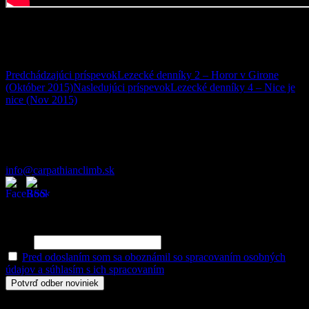
Autor: Aďo
Navigácia článkami
Predchádzajúci príspevok
Lezecké denníky 2 – Horor v Girone
(Október 2015)
Nasledujúci príspevok
Lezecké denníky 4 – Nice je
nice (Nov 2015)
Kontakt:
+421 903 176 533
info@carpathianclimb.sk
Odber noviniek
Pre odber noviniek zadaj svoju emailovú adresu:
Email
Pred odoslaním som sa oboznámil so spracovaním osobných
údajov a súhlasím s ich spracovaním