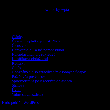
spolu
: 26647
Powered by wpta
Naše najčítanejšie stránky podľa
abecedy:
Články
Členské poplatky pre rok 2026
Členstvo
Darovanie 2% a iná pomoc klubu
Kalendár akcií pre rok 2025
Klasifikácia obtiažností
Kontakt
O nás
Oboznámenie so spracúvaním osobných údajov
Požičovňa pre členov
Sprievodcovia po lezeckých oblastiach
Stanovy
Úvod
Valné zhromaždenia
Hrdo poháňa WordPress