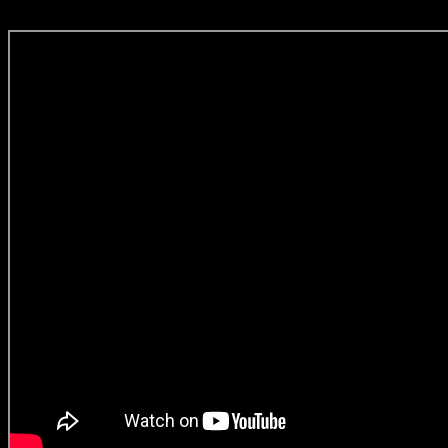
sú väčšinou lacné. Nakoniec by som sa s vami rád podelil o
pesničku z CD ktoré sme našli v požičanom aute.