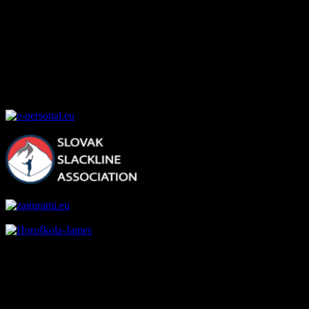
Stranka Karpatskeho lezeckeho klubu.
Novinky z nasej kuchyne, spolocne akcie a
pod.
Naši najväčší partneri:
Naša Návštevnosť
posledný mesiac
: 1